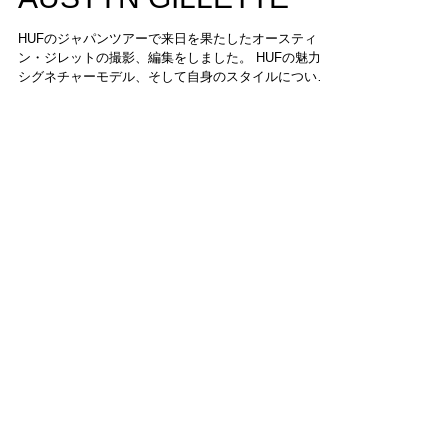
AUSTYN GILLETTE
HUFのジャパンツアーで来日を果たしたオースティ
ン・ジレットの撮影、編集をしました。 HUFの魅力、
シグネチャーモデル、そして自身のスタイルについて
語っています。
http://www.vhsmag.com/guesttalk/austyn_gillette/
http://st
特集記事