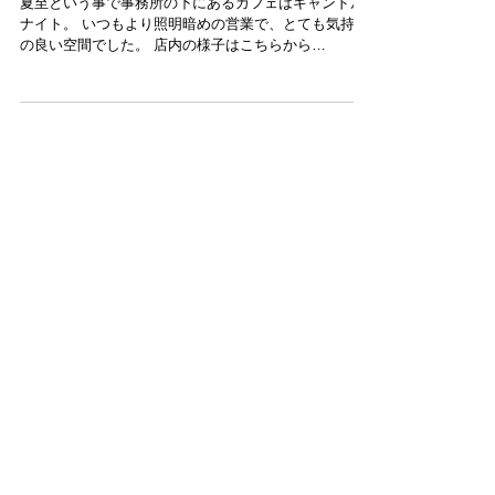
キャンドルナイト
夏至という事で事務所の下にあるカフェはキャンドル
ナイト。 いつもより照明暗めの営業で、とても気持ち
の良い空間でした。 店内の様子はこちらから
https://vimeo.com/128794376 http://kakululu.com/
文：山口智広
特集記事