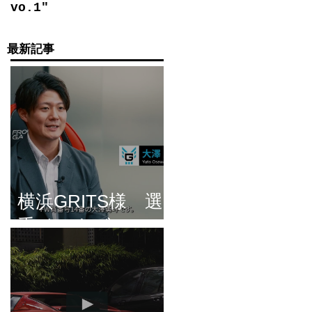
vo.1"
最新記事
き
横浜GRITS様 選
手インタビュー