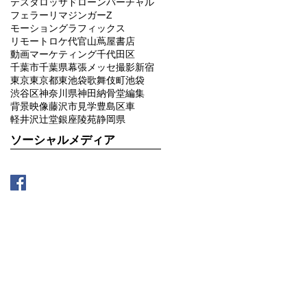
テスタロッサ
ドローン
バーチャル
フェラーリ
マジンガーZ
モーショングラフィックス
リモート
ロケ
代官山蔦屋書店
動画マーケティング
千代田区
千葉市
千葉県
幕張メッセ
撮影
新宿
東京
東京都
東池袋
歌舞伎町
池袋
渋谷区
神奈川県
神田
納骨堂
編集
背景映像
藤沢市
見学
豊島区
車
軽井沢
辻堂
銀座
陵苑
静岡県
ソーシャルメディア