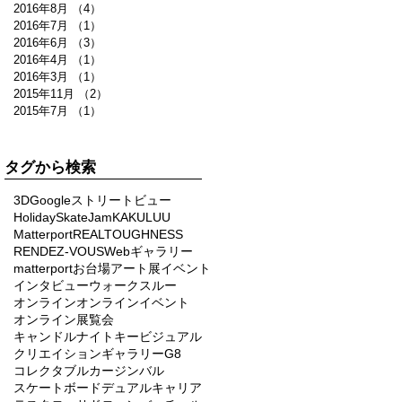
2016年8月
（4）
4件の記事
2016年7月
（1）
1件の記事
2016年6月
（3）
3件の記事
2016年4月
（1）
1件の記事
2016年3月
（1）
1件の記事
2015年11月
（2）
2件の記事
2015年7月
（1）
1件の記事
タグから検索
3D
Googleストリートビュー
HolidaySkateJam
KAKULUU
Matterport
REALTOUGHNESS
RENDEZ-VOUS
Webギャラリー
matterport
お台場
アート展
イベント
インタビュー
ウォークスルー
オンライン
オンラインイベント
オンライン展覧会
キャンドルナイト
キービジュアル
クリエイションギャラリーG8
コレクタブルカー
ジンバル
スケートボード
デュアルキャリア