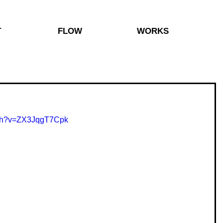
T
FLOW
WORKS
tch?v=ZX3JqgT7Cpk