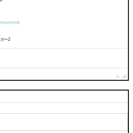
/einschmidt
ガーZ