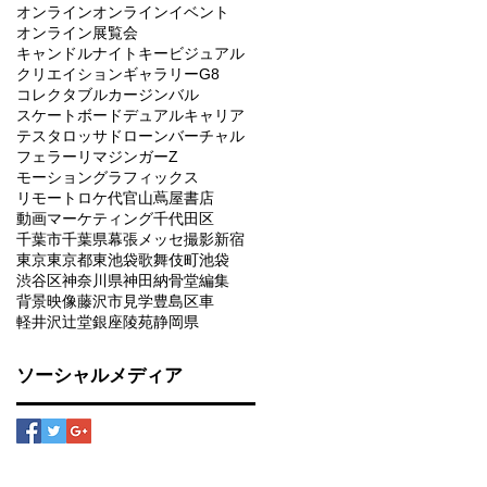
オンライン
オンラインイベント
オンライン展覧会
キャンドルナイト
キービジュアル
クリエイションギャラリーG8
コレクタブルカー
ジンバル
スケートボード
デュアルキャリア
テスタロッサ
ドローン
バーチャル
フェラーリ
マジンガーZ
モーショングラフィックス
リモート
ロケ
代官山蔦屋書店
動画マーケティング
千代田区
千葉市
千葉県
幕張メッセ
撮影
新宿
東京
東京都
東池袋
歌舞伎町
池袋
渋谷区
神奈川県
神田
納骨堂
編集
背景映像
藤沢市
見学
豊島区
車
軽井沢
辻堂
銀座
陵苑
静岡県
ソーシャルメディア