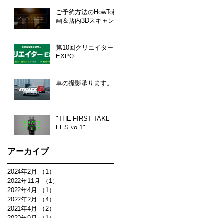
ご予約方法のHowTo動
画＆店内3Dスキャン
第10回クリエイター
EXPO
車の撮影承ります。
"THE FIRST TAKE
FES vo.1"
アーカイブ
2024年2月
（1）
1件の記事
2022年11月
（1）
1件の記事
2022年4月
（1）
1件の記事
2022年2月
（4）
4件の記事
2021年4月
（2）
2件の記事
2020年9月
（1）
1件の記事