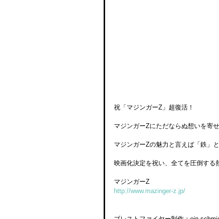
祝「マジンガーZ」超復活！
マジンガーZにただならぬ想いを寄
マジンガーZの魅力と言えば「鉄」
映画化決定を祝い、全てを圧倒する熱
マジンガーZ
http://www.mazinger-z.jp/
ブレストファイヤー制作：ein schmid